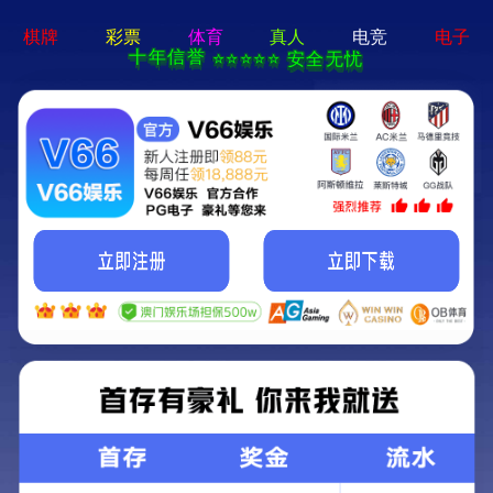
2025年正版全年资料大全-全年资料免费大全
取消
首页
关于我们
服务内容
企业文化
服务范围与案例
招商加盟
荣誉资质
城市规划编制
Service scope and case studies
新闻中心
组织架构
工程咨询
城市总体规划
城市规划编制
联系我们
建设工程设计
公司新闻
专项规划
建筑工程咨询
工程咨询
人防工程设计
行业新闻
控制性详细规划
市政工程咨询
公共建筑
建设工程设计
人防工程设计
市政工程设计
修建性详细规划
岩土工程咨询
民用建筑
各级人防工程