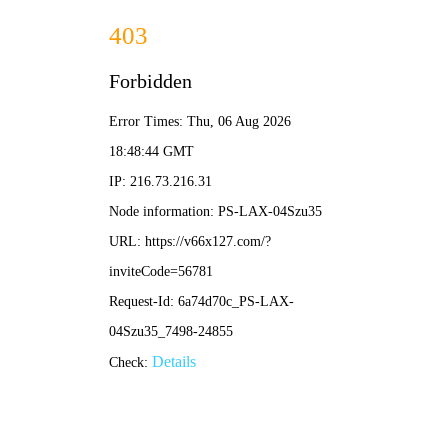
2025年正版全年资料大全-全年资料免费大全
取消
首页
关于我们
服务内容
企业文化
服务范围与案例
招商加盟
荣誉资质
城市规划编制
Service scope and case studies
新闻中心
组织架构
资产评估
城市总体规划
城市规划编制
联系我们
工程咨询
公司新闻
专项规划
房地产评估
资产评估
建设工程设计
行业新闻
控制性详细规划
土地评估
建筑工程咨询
工程咨询
建设工程设计
人防工程设计
修建性详细规划
资产评估
市政工程咨询
公共建筑